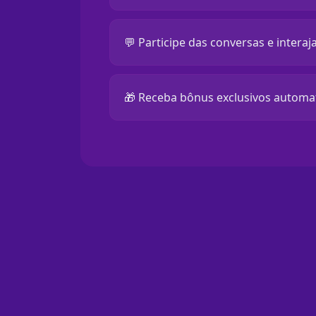
💬 Participe das conversas e interaj
🎁 Receba bônus exclusivos autom