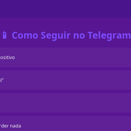
📱 Como Seguir no Telegram
ositivo
l"
erder nada