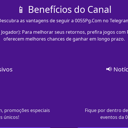
📱 Benefícios do Canal
Descubra as vantagens de seguir a 0055Pg.Com no Telegra
 Jogador): Para melhorar seus retornos, prefira jogos com 
oferecem melhores chances de ganhar em longo prazo.
sivos
📢 Notí
m, promoções especiais
Fique por dentro d
s únicos!
eventos da 