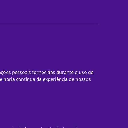
ções pessoais fornecidas durante o uso de
elhoria contínua da experiência de nossos