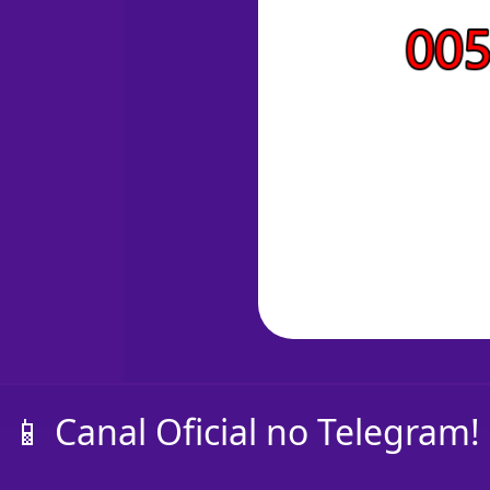
📱 Canal Oficial no Telegram!