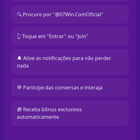
🔍 Procure por "@07Win.ComOficial"
👆 Toque em "Entrar" ou "Join"
🔔 Ative as notificações para não perder
nada
💬 Participe das conversas e interaja
🎁 Receba bônus exclusivos
automaticamente