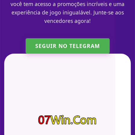
você tem acesso a promoções incríveis e uma
experiência de jogo inigualável. Junte-se aos
vencedores agora!
SEGUIR NO TELEGRAM