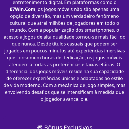
entretenimento digital. Em plataformas como o
07Win.Com
, os jogos móveis não são apenas uma
opção de diversão, mas um verdadeiro fenômeno
cultural que atrai milhões de jogadores em todo o
mundo. Com a popularização dos smartphones, o
acesso a jogos de alta qualidade tornou-se mais fácil do
que nunca. Desde títulos casuais que podem ser
jogados em poucos minutos até experiências imersivas
que consomem horas de dedicação, os jogos móveis
atendem a todas as preferências e faixas etárias. O
diferencial dos jogos móveis reside na sua capacidade
de oferecer experiências únicas e adaptadas ao estilo
de vida moderno. Com a mecânica de jogo simples, mas
envolvendo desafios que se intensificam à medida que
o jogador avança, o e.
🎁 Bônus Exclusivos