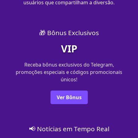
usuários que compartilham a diversão.
🎁 Bônus Exclusivos
VIP
Receba bônus exclusivos do Telegram,
promoções especiais e códigos promocionais
únicos!
Ver Bônus
📢 Notícias em Tempo Real