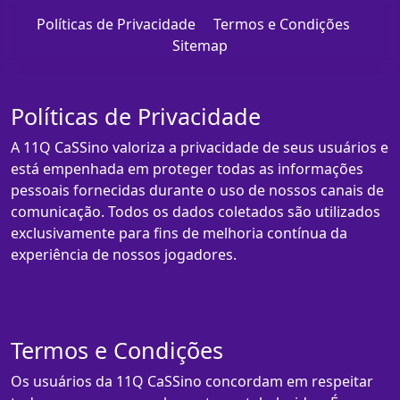
Políticas de Privacidade
Termos e Condições
Sitemap
Políticas de Privacidade
A 11Q CaSSino valoriza a privacidade de seus usuários e
está empenhada em proteger todas as informações
pessoais fornecidas durante o uso de nossos canais de
comunicação. Todos os dados coletados são utilizados
exclusivamente para fins de melhoria contínua da
experiência de nossos jogadores.
Termos e Condições
Os usuários da 11Q CaSSino concordam em respeitar