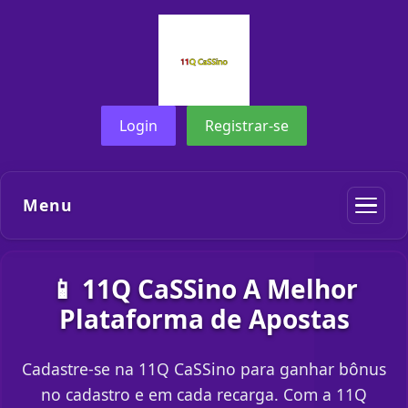
Login
Registrar-se
Menu
📱 11Q CaSSino A Melhor
Plataforma de Apostas
Cadastre-se na 11Q CaSSino para ganhar bônus
no cadastro e em cada recarga. Com a 11Q