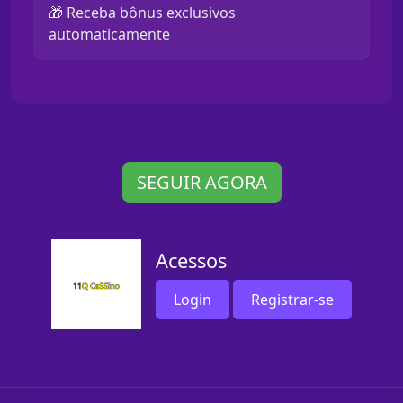
🎁 Receba bônus exclusivos
automaticamente
SEGUIR AGORA
Acessos
Login
Registrar-se