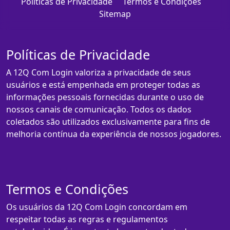
Políticas de Privacidade
Termos e Condições
Sitemap
Políticas de Privacidade
A 12Q Com Login valoriza a privacidade de seus
usuários e está empenhada em proteger todas as
informações pessoais fornecidas durante o uso de
nossos canais de comunicação. Todos os dados
coletados são utilizados exclusivamente para fins de
melhoria contínua da experiência de nossos jogadores.
Termos e Condições
Os usuários da 12Q Com Login concordam em
respeitar todas as regras e regulamentos