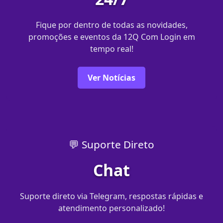
Fique por dentro de todas as novidades,
promoções e eventos da 12Q Com Login em
tempo real!
Ver Notícias
💬 Suporte Direto
Chat
Suporte direto via Telegram, respostas rápidas e
atendimento personalizado!