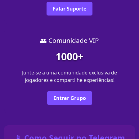
Falar Suporte
👥 Comunidade VIP
1000+
Junte-se a uma comunidade exclusiva de
jogadores e compartilhe experiências!
Entrar Grupo
📱 Como Seguir no Telegram