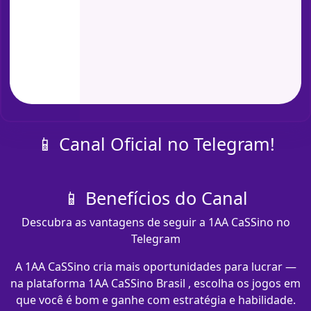
📱 Canal Oficial no Telegram!
📱 Benefícios do Canal
Descubra as vantagens de seguir a 1AA CaSSino no
Telegram
A 1AA CaSSino cria mais oportunidades para lucrar —
na plataforma 1AA CaSSino Brasil , escolha os jogos em
que você é bom e ganhe com estratégia e habilidade.