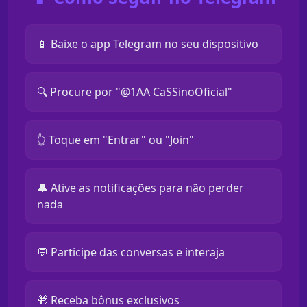
📱 Baixe o app Telegram no seu dispositivo
🔍 Procure por "@1AA CaSSinoOficial"
👆 Toque em "Entrar" ou "Join"
🔔 Ative as notificações para não perder
nada
💬 Participe das conversas e interaja
🎁 Receba bônus exclusivos