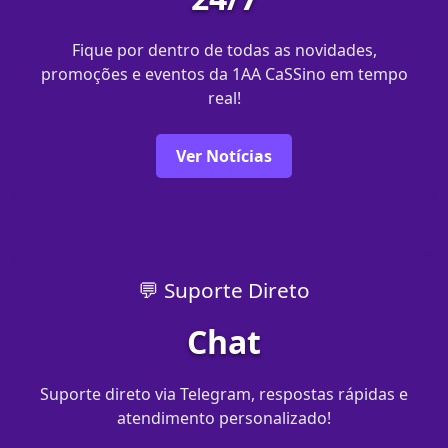
Fique por dentro de todas as novidades,
promoções e eventos da 1AA CaSSino em tempo
real!
Ver Notícias
💬 Suporte Direto
Chat
Suporte direto via Telegram, respostas rápidas e
atendimento personalizado!