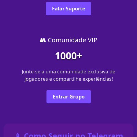
Falar Suporte
👥 Comunidade VIP
1000+
Junte-se a uma comunidade exclusiva de
jogadores e compartilhe experiências!
Entrar Grupo
📱 Como Seguir no Telegram