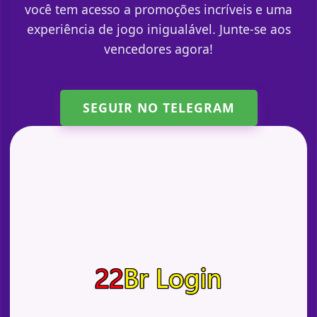
você tem acesso a promoções incríveis e uma
experiência de jogo inigualável. Junte-se aos
vencedores agora!
SEGUIR NO TELEGRAM