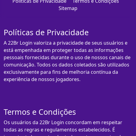
Políticas de Privacidade
Termos e Condições
Sitemap
Políticas de Privacidade
A 22Br Login valoriza a privacidade de seus usuários e
está empenhada em proteger todas as informações
pessoais fornecidas durante o uso de nossos canais de
comunicação. Todos os dados coletados são utilizados
exclusivamente para fins de melhoria contínua da
experiência de nossos jogadores.
Termos e Condições
Os usuários da 22Br Login concordam em respeitar
todas as regras e regulamentos estabelecidos. É