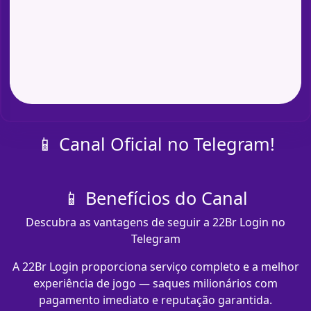
📱 Canal Oficial no Telegram!
📱 Benefícios do Canal
Descubra as vantagens de seguir a 22Br Login no
Telegram
A 22Br Login proporciona serviço completo e a melhor
experiência de jogo — saques milionários com
pagamento imediato e reputação garantida.