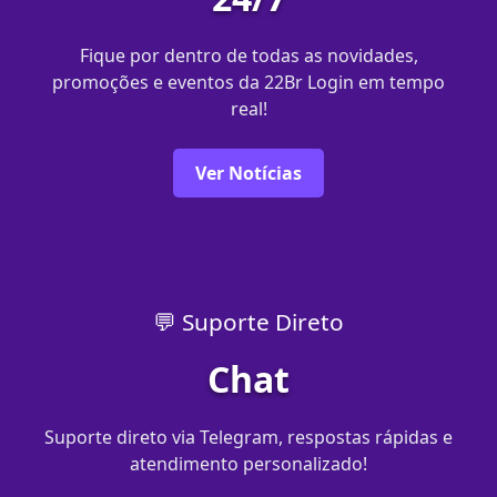
Fique por dentro de todas as novidades,
promoções e eventos da 22Br Login em tempo
real!
Ver Notícias
💬 Suporte Direto
Chat
Suporte direto via Telegram, respostas rápidas e
atendimento personalizado!