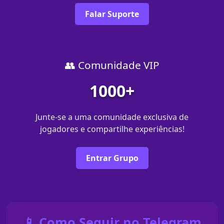
Falar Suporte
👥 Comunidade VIP
1000+
Junte-se a uma comunidade exclusiva de
jogadores e compartilhe experiências!
Entrar Grupo
📱 Como Seguir no Telegram