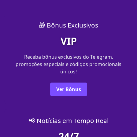
🎁 Bônus Exclusivos
VIP
Receba bônus exclusivos do Telegram,
promoções especiais e códigos promocionais
únicos!
Ver Bônus
📢 Notícias em Tempo Real
24/7