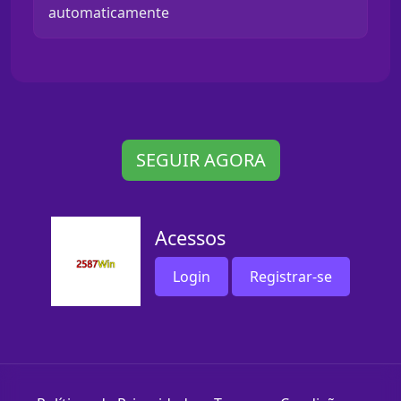
automaticamente
SEGUIR AGORA
Acessos
Login
Registrar-se