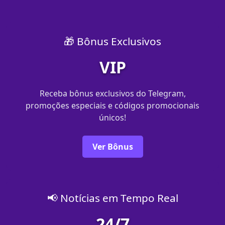
🎁 Bônus Exclusivos
VIP
Receba bônus exclusivos do Telegram,
promoções especiais e códigos promocionais
únicos!
Ver Bônus
📢 Notícias em Tempo Real
24/7