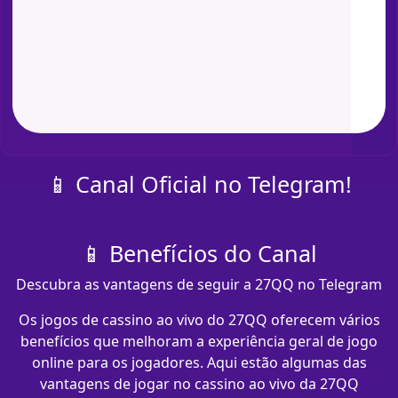
📱 Canal Oficial no Telegram!
📱 Benefícios do Canal
Descubra as vantagens de seguir a 27QQ no Telegram
Os jogos de cassino ao vivo do 27QQ oferecem vários
benefícios que melhoram a experiência geral de jogo
online para os jogadores. Aqui estão algumas das
vantagens de jogar no cassino ao vivo da 27QQ