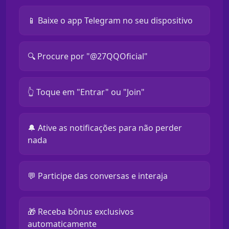
📱 Baixe o app Telegram no seu dispositivo
🔍 Procure por "@27QQOficial"
👆 Toque em "Entrar" ou "Join"
🔔 Ative as notificações para não perder
nada
💬 Participe das conversas e interaja
🎁 Receba bônus exclusivos
automaticamente