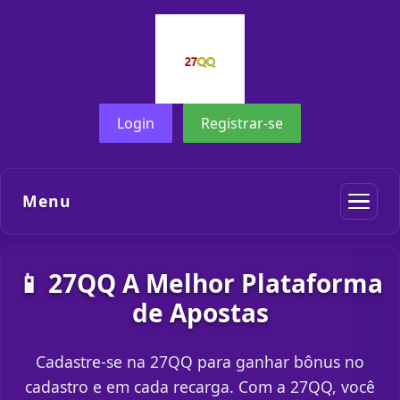
Login
Registrar-se
Menu
📱 27QQ A Melhor Plataforma
de Apostas
Cadastre-se na 27QQ para ganhar bônus no
cadastro e em cada recarga. Com a 27QQ, você