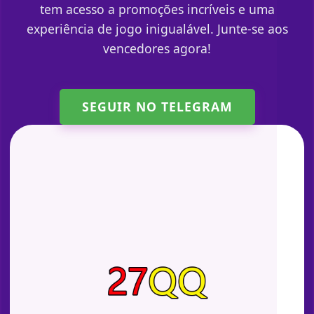
tem acesso a promoções incríveis e uma
experiência de jogo inigualável. Junte-se aos
vencedores agora!
SEGUIR NO TELEGRAM