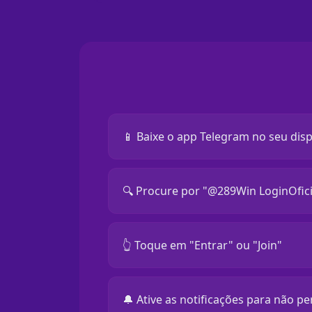
📱 Baixe o app Telegram no seu disp
🔍 Procure por "@289Win LoginOfici
👆 Toque em "Entrar" ou "Join"
🔔 Ative as notificações para não p