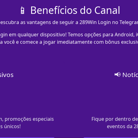
📱 Benefícios do Canal
escubra as vantagens de seguir a 289Win Login no Telegr
gin em qualquer dispositivo! Temos opções para Android, 
a você e comece a jogar imediatamente com bônus exclusi
sivos
📢 Notí
m, promoções especiais
Fique por dentro d
s únicos!
eventos da 2