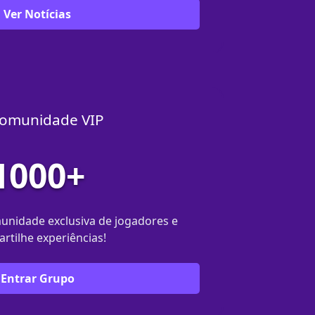
Ver Notícias
Comunidade VIP
1000+
unidade exclusiva de jogadores e
rtilhe experiências!
Entrar Grupo