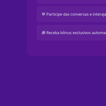
💬 Participe das conversas e interaj
🎁 Receba bônus exclusivos autom