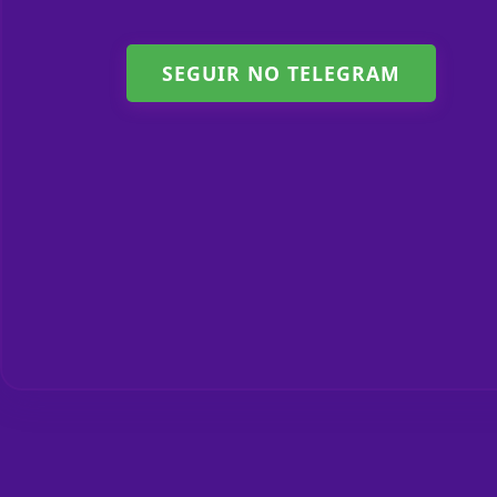
SEGUIR NO TELEGRAM