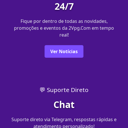
24/7
Fique por dentro de todas as novidades,
promoções e eventos da 2Vpg.Com em tempo
real!
Ver Notícias
💬 Suporte Direto
Chat
Suporte direto via Telegram, respostas rápidas e
atendimento personalizado!