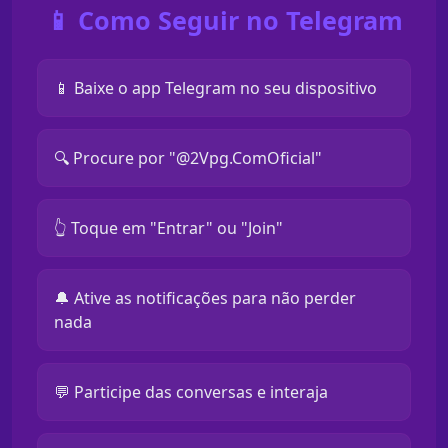
📱 Como Seguir no Telegram
📱 Baixe o app Telegram no seu dispositivo
🔍 Procure por "@2Vpg.ComOficial"
👆 Toque em "Entrar" ou "Join"
🔔 Ative as notificações para não perder
nada
💬 Participe das conversas e interaja