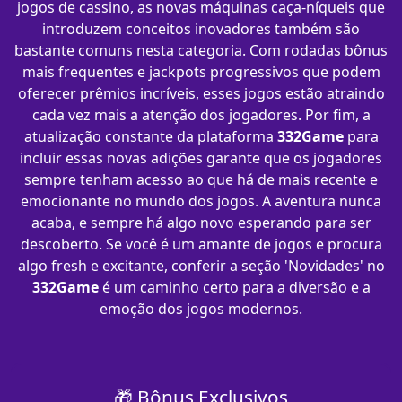
jogos de cassino, as novas máquinas caça-níqueis que
introduzem conceitos inovadores também são
bastante comuns nesta categoria. Com rodadas bônus
mais frequentes e jackpots progressivos que podem
oferecer prêmios incríveis, esses jogos estão atraindo
cada vez mais a atenção dos jogadores. Por fim, a
atualização constante da plataforma
332Game
para
incluir essas novas adições garante que os jogadores
sempre tenham acesso ao que há de mais recente e
emocionante no mundo dos jogos. A aventura nunca
acaba, e sempre há algo novo esperando para ser
descoberto. Se você é um amante de jogos e procura
algo fresh e excitante, conferir a seção 'Novidades' no
332Game
é um caminho certo para a diversão e a
emoção dos jogos modernos.
🎁 Bônus Exclusivos