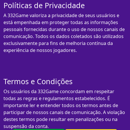
Políticas de Privacidade
A 332Game valoriza a privacidade de seus usuários e
está empenhada em proteger todas as informações
pessoais fornecidas durante o uso de nossos canais de
comunicação. Todos os dados coletados são utilizados
exclusivamente para fins de melhoria contínua da
experiência de nossos jogadores.
Termos e Condições
Os usuários da 332Game concordam em respeitar
todas as regras e regulamentos estabelecidos. É
importante ler e entender todos os termos antes de
participar de nossos canais de comunicação. A violação
destes termos pode resultar em penalizações ou na
suspensão da conta.