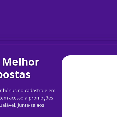
A Melhor
postas
r bônus no cadastro e em
 tem acesso a promoções
ualável. Junte-se aos