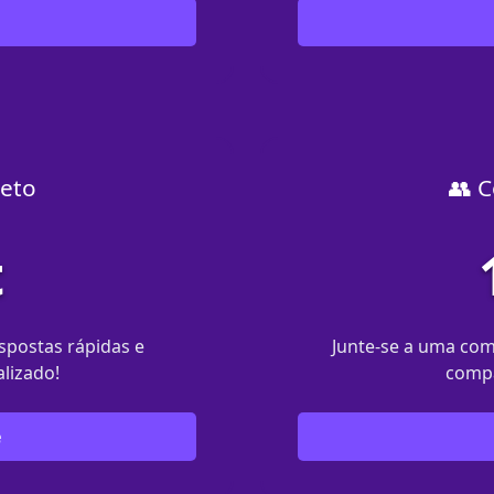
reto
👥 
t
espostas rápidas e
Junte-se a uma com
lizado!
compa
e