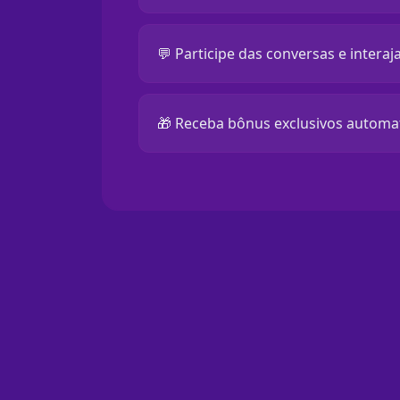
💬 Participe das conversas e interaj
🎁 Receba bônus exclusivos autom