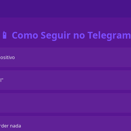
📱 Como Seguir no Telegram
ositivo
l"
erder nada