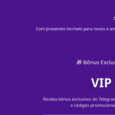
Com presentes incríveis para novos e a
🎁 Bônus Exclu
VIP
Receba bônus exclusivos do Telegra
e códigos promocionai