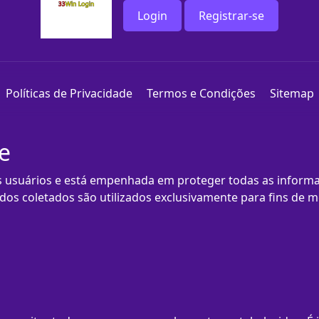
Login
Registrar-se
Políticas de Privacidade
Termos e Condições
Sitemap
de
us usuários e está empenhada em proteger todas as inform
os coletados são utilizados exclusivamente para fins de m