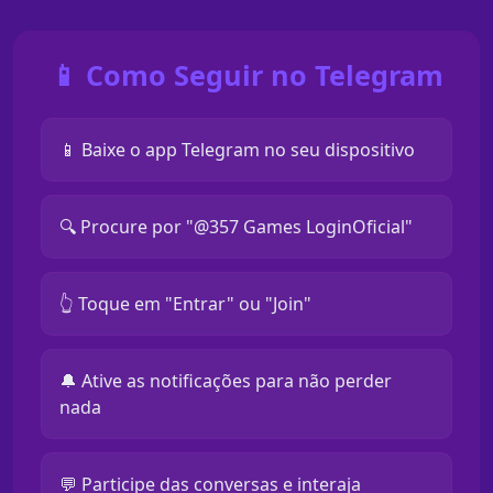
📱 Como Seguir no Telegram
📱 Baixe o app Telegram no seu dispositivo
🔍 Procure por "@357 Games LoginOficial"
👆 Toque em "Entrar" ou "Join"
🔔 Ative as notificações para não perder
nada
💬 Participe das conversas e interaja