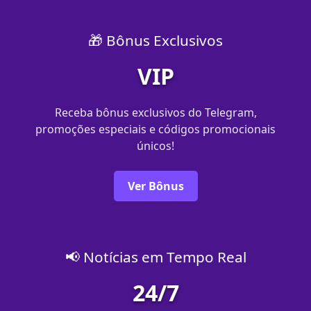
🎁 Bônus Exclusivos
VIP
Receba bônus exclusivos do Telegram,
promoções especiais e códigos promocionais
únicos!
Ver Bônus
📢 Notícias em Tempo Real
24/7