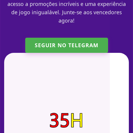
acesso a promoções incríveis e uma experiência
de jogo inigualável. Junte-se aos vencedores
agora!
SEGUIR NO TELEGRAM