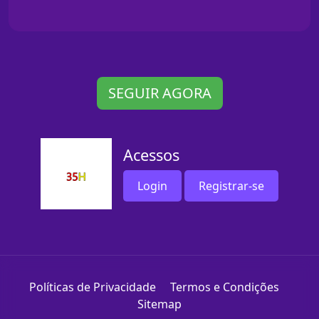
SEGUIR AGORA
Acessos
Login
Registrar-se
Políticas de Privacidade
Termos e Condições
Sitemap