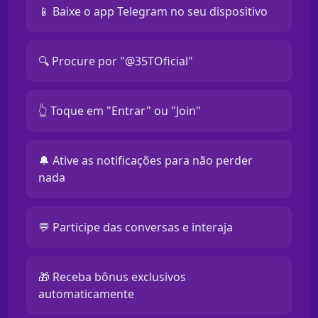
📱 Baixe o app Telegram no seu dispositivo
🔍 Procure por "@35TOficial"
👆 Toque em "Entrar" ou "Join"
🔔 Ative as notificações para não perder
nada
💬 Participe das conversas e interaja
🎁 Receba bônus exclusivos
automaticamente