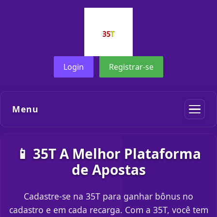
Login
Registrar-se
Menu
📱 35T A Melhor Plataforma
de Apostas
Cadastre-se na 35T para ganhar bônus no
cadastro e em cada recarga. Com a 35T, você tem