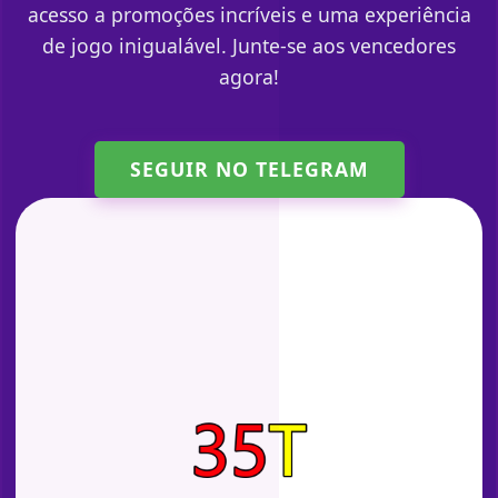
acesso a promoções incríveis e uma experiência
de jogo inigualável. Junte-se aos vencedores
agora!
SEGUIR NO TELEGRAM