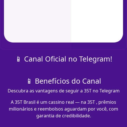
📱 Canal Oficial no Telegram!
📱 Benefícios do Canal
Descubra as vantagens de seguir a 35T no Telegram
A 35T Brasil é um cassino real — na 35T , prêmios
milionários e reembolsos aguardam por você, com
garantia de credibilidade.