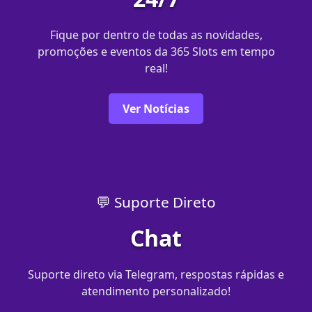
Fique por dentro de todas as novidades,
promoções e eventos da 365 Slots em tempo
real!
Ver Notícias
💬 Suporte Direto
Chat
Suporte direto via Telegram, respostas rápidas e
atendimento personalizado!