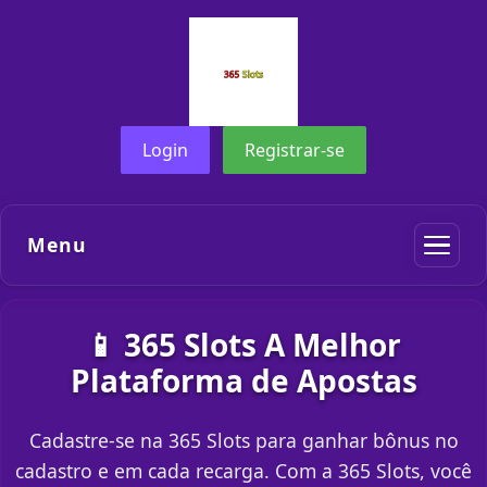
Login
Registrar-se
Menu
📱 365 Slots A Melhor
Plataforma de Apostas
Cadastre-se na 365 Slots para ganhar bônus no
cadastro e em cada recarga. Com a 365 Slots, você