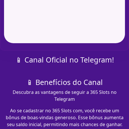
📱 Canal Oficial no Telegram!
📱 Benefícios do Canal
Descubra as vantagens de seguir a 365 Slots no
Telegram
Ao se cadastrar no 365 Slots com​, você recebe um
bônus de boas-vindas generoso. Esse bônus aumenta
seu saldo inicial, permitindo mais chances de ganhar.