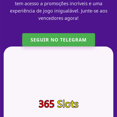
tem acesso a promoções incríveis e uma
experiência de jogo inigualável. Junte-se aos
vencedores agora!
SEGUIR NO TELEGRAM