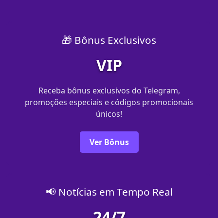
🎁 Bônus Exclusivos
VIP
Receba bônus exclusivos do Telegram,
promoções especiais e códigos promocionais
únicos!
Ver Bônus
📢 Notícias em Tempo Real
24/7