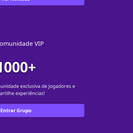
Comunidade VIP
1000+
unidade exclusiva de jogadores e
rtilhe experiências!
Entrar Grupo