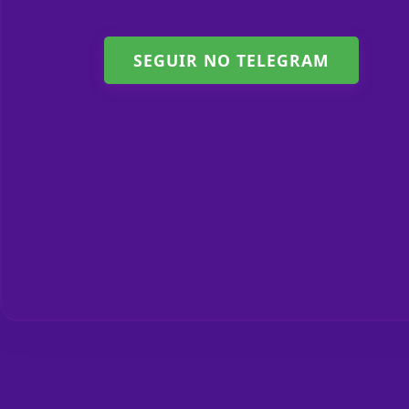
SEGUIR NO TELEGRAM