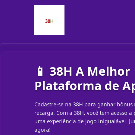
📱 38H A Melhor
Plataforma de A
Cadastre-se na 38H para ganhar bônus 
recarga. Com a 38H, você tem acesso a 
uma experiência de jogo inigualável. J
agora!