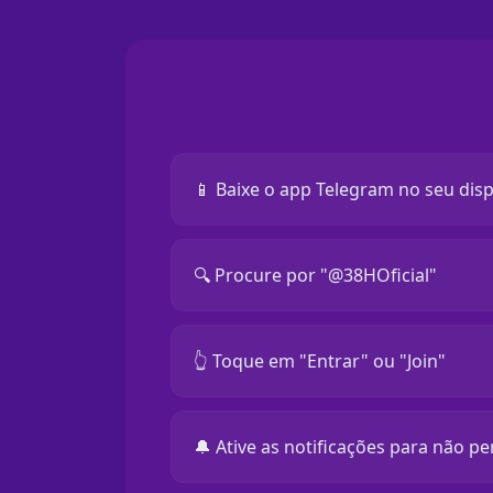
📱 Baixe o app Telegram no seu disp
🔍 Procure por "@38HOficial"
👆 Toque em "Entrar" ou "Join"
🔔 Ative as notificações para não p