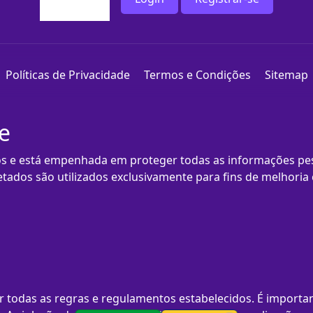
Políticas de Privacidade
Termos e Condições
Sitemap
de
ios e está empenhada em proteger todas as informações pe
tados são utilizados exclusivamente para fins de melhoria
todas as regras e regulamentos estabelecidos. É importan