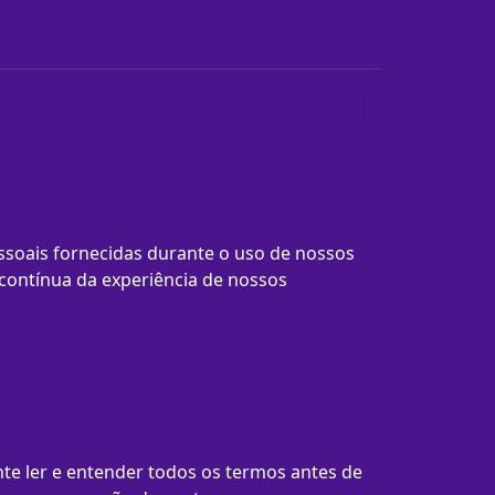
ssoais fornecidas durante o uso de nossos
 contínua da experiência de nossos
te ler e entender todos os termos antes de