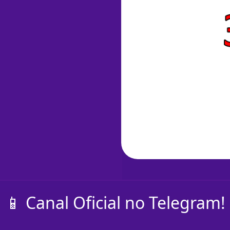
📱 Canal Oficial no Telegram!