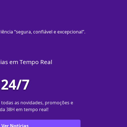
ncia “segura, confiável e excepcional”.
cias em Tempo Real
24/7
e todas as novidades, promoções e
 da 38H em tempo real!
Ver Notícias