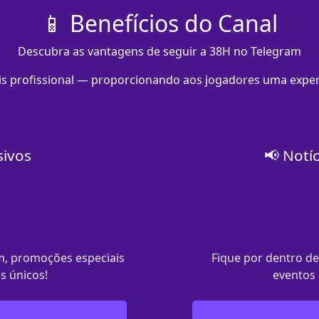
📱 Benefícios do Canal
Descubra as vantagens de seguir a 38H no Telegram
s profissional — proporcionando aos jogadores uma experiê
sivos
📢 Notí
m, promoções especiais
Fique por dentro d
s únicos!
eventos