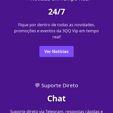
24/7
Fique por dentro de todas as novidades,
promoções e eventos da 3QQ Vip em tempo
real!
Ver Notícias
💬 Suporte Direto
Chat
Suporte direto via Telegram, respostas rápidas e