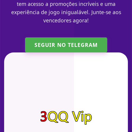
tem acesso a promoções incríveis e uma
experiência de jogo inigualável. Junte-se aos
vencedores agora!
SEGUIR NO TELEGRAM