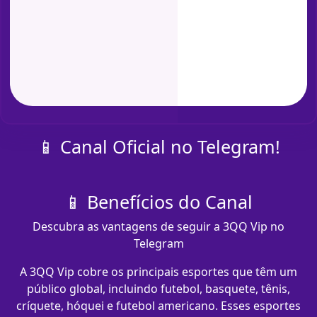
📱 Canal Oficial no Telegram!
📱 Benefícios do Canal
Descubra as vantagens de seguir a 3QQ Vip no
Telegram
A 3QQ Vip cobre os principais esportes que têm um
público global, incluindo futebol, basquete, tênis,
críquete, hóquei e futebol americano. Esses esportes