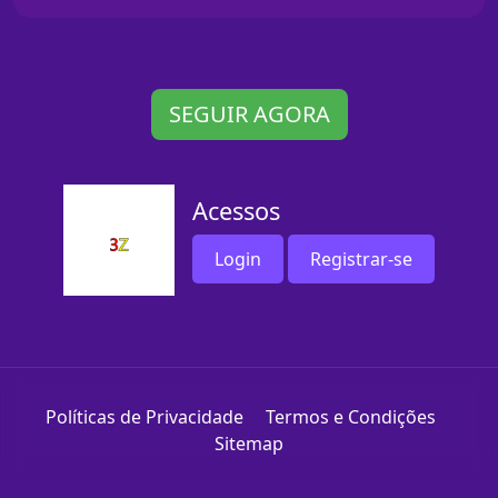
SEGUIR AGORA
Acessos
Login
Registrar-se
Políticas de Privacidade
Termos e Condições
Sitemap