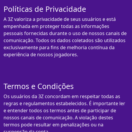
Políticas de Privacidade
A 3Z valoriza a privacidade de seus usuários e está
empenhada em proteger todas as informações
pessoais fornecidas durante o uso de nossos canais de
comunicação. Todos os dados coletados são utilizados
exclusivamente para fins de melhoria contínua da
experiência de nossos jogadores.
Termos e Condições
Os usuários da 3Z concordam em respeitar todas as
regras e regulamentos estabelecidos. É importante ler
e entender todos os termos antes de participar de
nossos canais de comunicação. A violação destes
termos pode resultar em penalizações ou na
suspensão da conta.