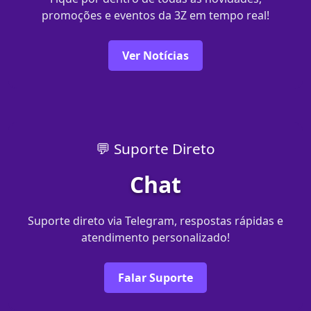
promoções e eventos da 3Z em tempo real!
Ver Notícias
💬 Suporte Direto
Chat
Suporte direto via Telegram, respostas rápidas e
atendimento personalizado!
Falar Suporte