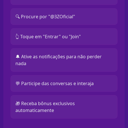
🔍 Procure por "@3ZOficial"
👆 Toque em "Entrar" ou "Join"
🔔 Ative as notificações para não perder
nada
💬 Participe das conversas e interaja
🎁 Receba bônus exclusivos
automaticamente