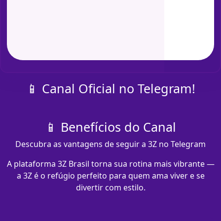
📱 Canal Oficial no Telegram!
📱 Benefícios do Canal
Descubra as vantagens de seguir a 3Z no Telegram
A plataforma 3Z Brasil torna sua rotina mais vibrante —
a 3Z é o refúgio perfeito para quem ama viver e se
divertir com estilo.