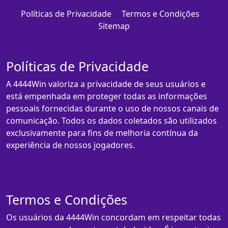
Políticas de Privacidade
Termos e Condições
Sitemap
Políticas de Privacidade
A 4444Win valoriza a privacidade de seus usuários e
está empenhada em proteger todas as informações
pessoais fornecidas durante o uso de nossos canais de
comunicação. Todos os dados coletados são utilizados
exclusivamente para fins de melhoria contínua da
experiência de nossos jogadores.
Termos e Condições
Os usuários da 4444Win concordam em respeitar todas