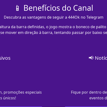
📱 Benefícios do Canal
Descubra as vantagens de seguir a 444Ok no Telegram
altura da barra definidas, o jogo mostra o boneco de palito
se mover em direção à barra, tentando passar por baixo se
sivos
📢 Notí
m, promoções especiais
Fique por dentro d
s únicos!
eventos d