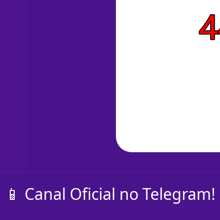
📱 Canal Oficial no Telegram!