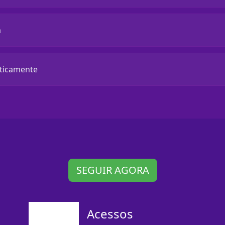
a
aticamente
SEGUIR AGORA
Acessos