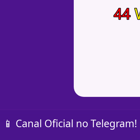
📱 Canal Oficial no Telegram!