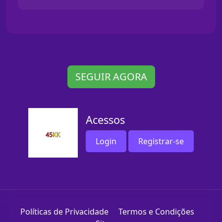
SEGUIR AGORA
Acessos
Login
Registrar-se
Políticas de Privacidade
Termos e Condições