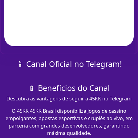
📱 Canal Oficial no Telegram!
📱 Benefícios do Canal
Descubra as vantagens de seguir a 45KK no Telegram
O 45KK 45KK Brasil disponibiliza jogos de cassino
empolgantes, apostas esportivas e crupiês ao vivo, em
parceria com grandes desenvolvedores, garantindo
máxima qualidade.