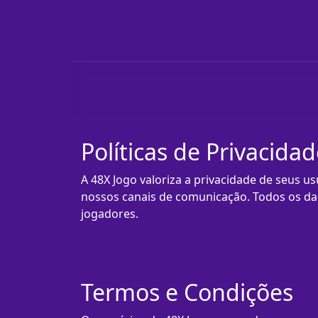
Políticas de Privacida
A 48X Jogo valoriza a privacidade de seus 
nossos canais de comunicação. Todos os dad
jogadores.
Termos e Condições