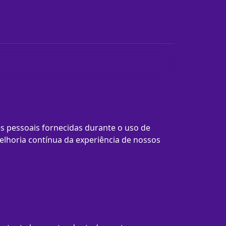
s pessoais fornecidas durante o uso de
elhoria contínua da experiência de nossos