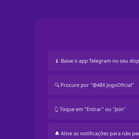
📱 Baixe o app Telegram no seu disp
🔍 Procure por "@48X JogoOficial"
👆 Toque em "Entrar" ou "Join"
🔔 Ative as notificações para não p