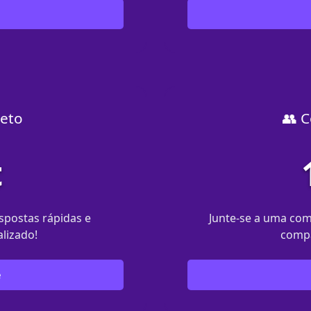
reto
👥 
t
espostas rápidas e
Junte-se a uma com
lizado!
compa
e