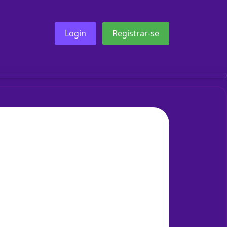
Login
Registrar-se