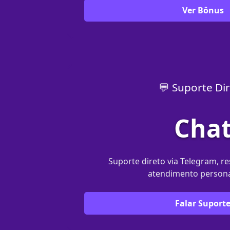
Ver Bônus
💬 Suporte Di
Cha
Suporte direto via Telegram, r
atendimento persona
Falar Suport