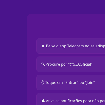
📱 Baixe o app Telegram no seu disp
🔍 Procure por "@53AOficial"
👆 Toque em "Entrar" ou "Join"
🔔 Ative as notificações para não p