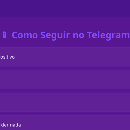
📱 Como Seguir no Telegram
ositivo
erder nada