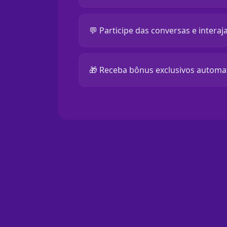
💬 Participe das conversas e interaj
🎁 Receba bônus exclusivos autom