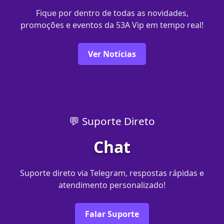
Fique por dentro de todas as novidades,
promoções e eventos da 53A Vip em tempo real!
Ver Notícias
💬 Suporte Direto
Chat
Suporte direto via Telegram, respostas rápidas e
atendimento personalizado!
Falar Suporte