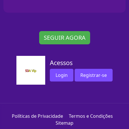
SEGUIR AGORA
Acessos
Login
Registrar-se
Políticas de Privacidade
Termos e Condições
Sitemap