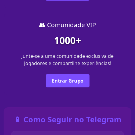
👥 Comunidade VIP
1000+
Junte-se a uma comunidade exclusiva de
jogadores e compartilhe experiências!
Entrar Grupo
📱 Como Seguir no Telegram