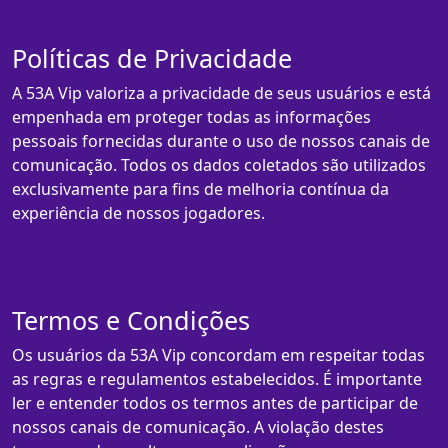
Políticas de Privacidade
A 53A Vip valoriza a privacidade de seus usuários e está
empenhada em proteger todas as informações
pessoais fornecidas durante o uso de nossos canais de
comunicação. Todos os dados coletados são utilizados
exclusivamente para fins de melhoria contínua da
experiência de nossos jogadores.
Termos e Condições
Os usuários da 53A Vip concordam em respeitar todas
as regras e regulamentos estabelecidos. É importante
ler e entender todos os termos antes de participar de
nossos canais de comunicação. A violação destes