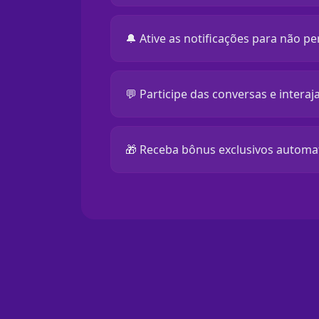
🔔 Ative as notificações para não p
💬 Participe das conversas e interaj
🎁 Receba bônus exclusivos autom