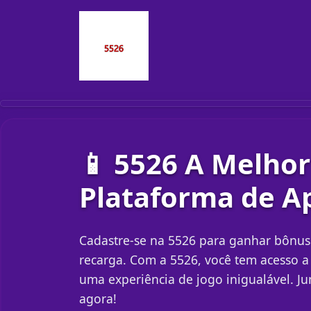
📱 5526 A Melhor
Plataforma de A
Cadastre-se na 5526 para ganhar bônus
recarga. Com a 5526, você tem acesso a
uma experiência de jogo inigualável. J
agora!