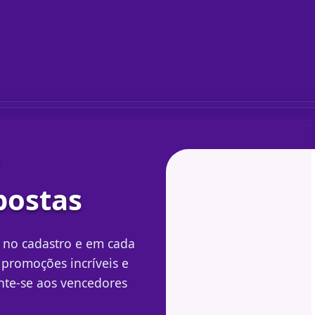
postas
 no cadastro e em cada
 promoções incríveis e
unte-se aos vencedores