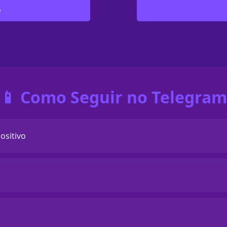
e
📱 Como Seguir no Telegram
ositivo