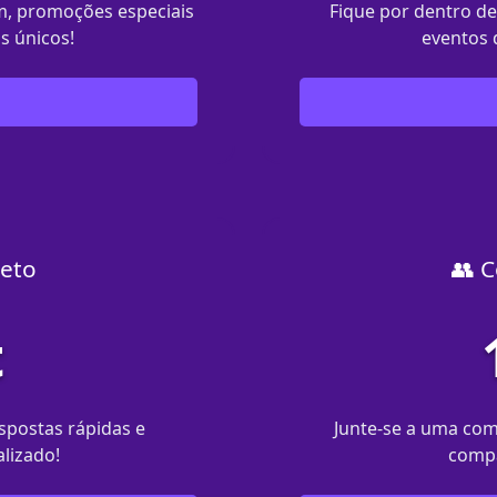
m, promoções especiais
Fique por dentro d
s únicos!
eventos 
reto
👥 
t
espostas rápidas e
Junte-se a uma com
lizado!
compa