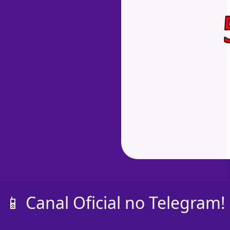
📱 Canal Oficial no Telegram!