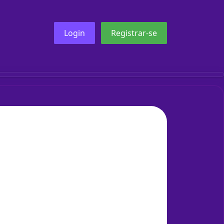
Login
Registrar-se