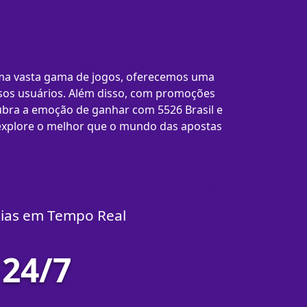
uma vasta gama de jogos, oferecemos uma
ossos usuários. Além disso, com promoções
cubra a emoção de ganhar com 5526 Brasil e
explore o melhor que o mundo das apostas
cias em Tempo Real
24/7