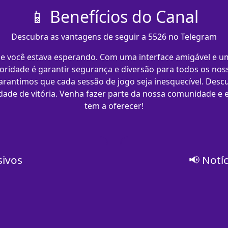
📱 Benefícios do Canal
Descubra as vantagens de seguir a 5526 no Telegram
que você estava esperando. Com uma interface amigável e 
rioridade é garantir segurança e diversão para todos os n
 garantimos que cada sessão de jogo seja inesquecível. Des
ade de vitória. Venha fazer parte da nossa comunidade e 
tem a oferecer!
sivos
📢 Notí