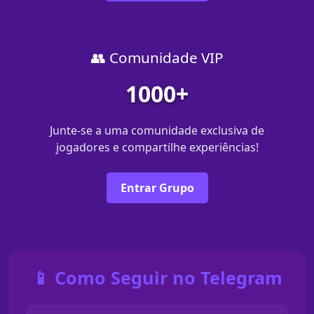
👥 Comunidade VIP
1000+
Junte-se a uma comunidade exclusiva de
jogadores e compartilhe experiências!
Entrar Grupo
📱 Como Seguir no Telegram