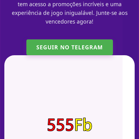
tem acesso a promoções incríveis e uma
experiência de jogo inigualável. Junte-se aos
vencedores agora!
SEGUIR NO TELEGRAM