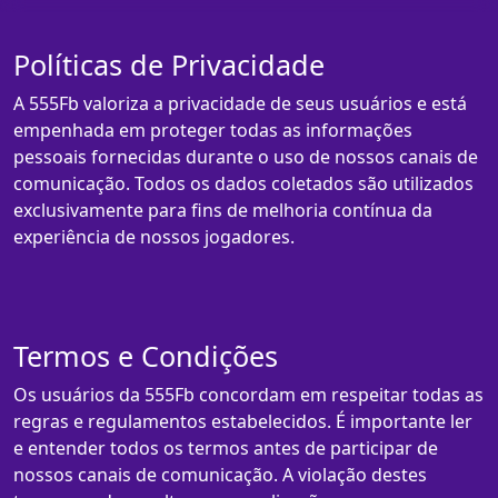
Políticas de Privacidade
A 555Fb valoriza a privacidade de seus usuários e está
empenhada em proteger todas as informações
pessoais fornecidas durante o uso de nossos canais de
comunicação. Todos os dados coletados são utilizados
exclusivamente para fins de melhoria contínua da
experiência de nossos jogadores.
Termos e Condições
Os usuários da 555Fb concordam em respeitar todas as
regras e regulamentos estabelecidos. É importante ler
e entender todos os termos antes de participar de
nossos canais de comunicação. A violação destes