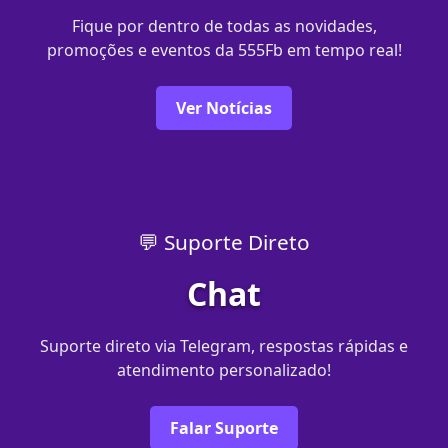
Fique por dentro de todas as novidades,
promoções e eventos da 555Fb em tempo real!
Ver Notícias
💬 Suporte Direto
Chat
Suporte direto via Telegram, respostas rápidas e
atendimento personalizado!
Falar Suporte