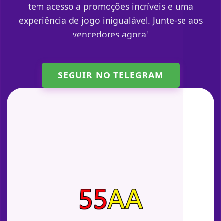
tem acesso a promoções incríveis e uma
experiência de jogo inigualável. Junte-se aos
vencedores agora!
SEGUIR NO TELEGRAM