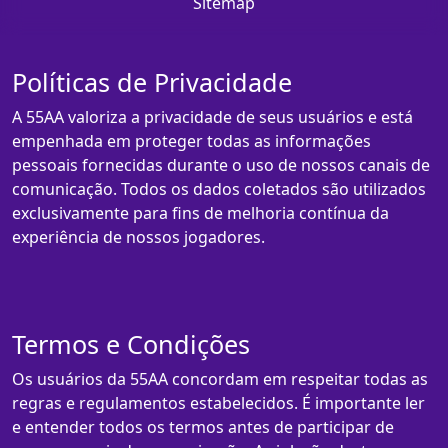
Sitemap
Políticas de Privacidade
A 55AA valoriza a privacidade de seus usuários e está
empenhada em proteger todas as informações
pessoais fornecidas durante o uso de nossos canais de
comunicação. Todos os dados coletados são utilizados
exclusivamente para fins de melhoria contínua da
experiência de nossos jogadores.
Termos e Condições
Os usuários da 55AA concordam em respeitar todas as
regras e regulamentos estabelecidos. É importante ler
e entender todos os termos antes de participar de