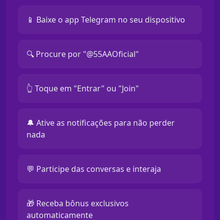
📱 Baixe o app Telegram no seu dispositivo
🔍 Procure por "@55AAOficial"
👆 Toque em "Entrar" ou "Join"
🔔 Ative as notificações para não perder
nada
💬 Participe das conversas e interaja
🎁 Receba bônus exclusivos
automaticamente