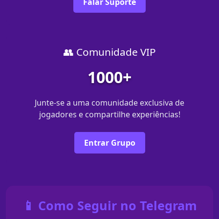
Falar Suporte
👥 Comunidade VIP
1000+
Junte-se a uma comunidade exclusiva de
jogadores e compartilhe experiências!
Entrar Grupo
📱 Como Seguir no Telegram