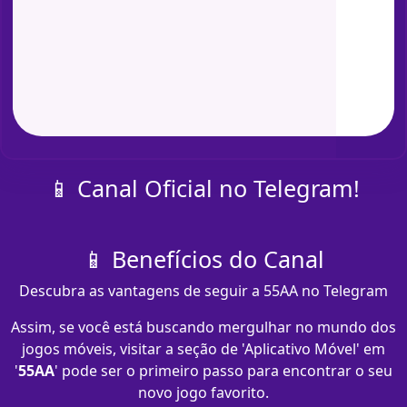
📱 Canal Oficial no Telegram!
📱 Benefícios do Canal
Descubra as vantagens de seguir a 55AA no Telegram
Assim, se você está buscando mergulhar no mundo dos
jogos móveis, visitar a seção de 'Aplicativo Móvel' em
'
55AA
' pode ser o primeiro passo para encontrar o seu
novo jogo favorito.