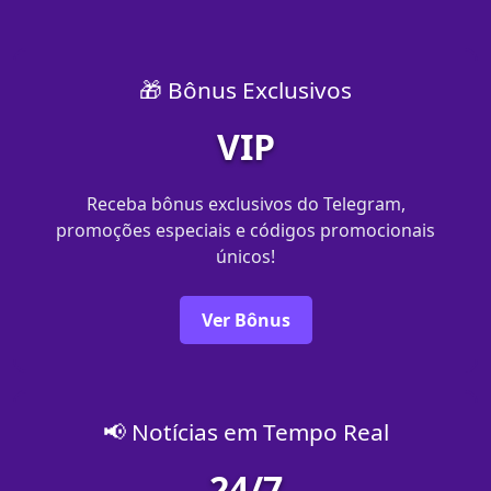
🎁 Bônus Exclusivos
VIP
Receba bônus exclusivos do Telegram,
promoções especiais e códigos promocionais
únicos!
Ver Bônus
📢 Notícias em Tempo Real
24/7