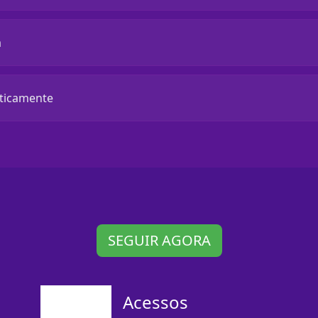
a
aticamente
SEGUIR AGORA
Acessos