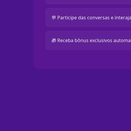
💬 Participe das conversas e interaj
🎁 Receba bônus exclusivos autom