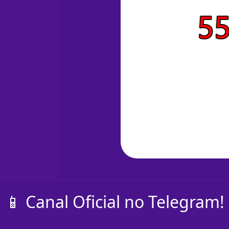
📱 Canal Oficial no Telegram!