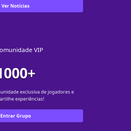
Ver Notícias
Comunidade VIP
1000+
unidade exclusiva de jogadores e
rtilhe experiências!
Entrar Grupo