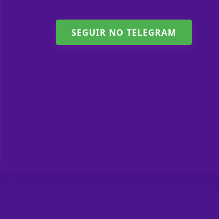
SEGUIR NO TELEGRAM