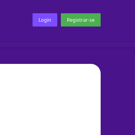
Login
Registrar-se