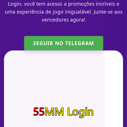
Login, você tem acesso a promoções incríveis e
uma experiência de jogo inigualável. Junte-se aos
vencedores agora!
SEGUIR NO TELEGRAM