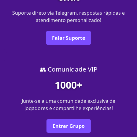
Suporte direto via Telegram, respostas rápidas e
atendimento personalizado!
Falar Suporte
👥 Comunidade VIP
1000+
Junte-se a uma comunidade exclusiva de
jogadores e compartilhe experiências!
Entrar Grupo