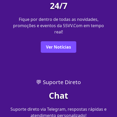
24/7
Fique por dentro de todas as novidades,
promoções e eventos da 55VV.Com em tempo
real!
Ver Notícias
💬 Suporte Direto
Chat
Suporte direto via Telegram, respostas rápidas e
atendimento personalizado!