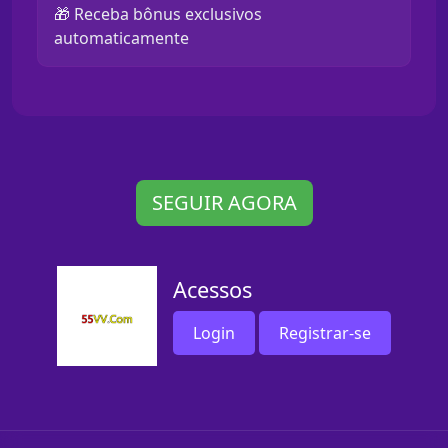
🎁 Receba bônus exclusivos
automaticamente
SEGUIR AGORA
Acessos
Login
Registrar-se