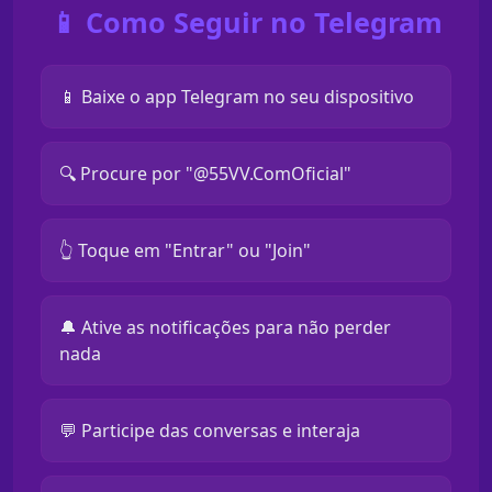
📱 Como Seguir no Telegram
📱 Baixe o app Telegram no seu dispositivo
🔍 Procure por "@55VV.ComOficial"
👆 Toque em "Entrar" ou "Join"
🔔 Ative as notificações para não perder
nada
💬 Participe das conversas e interaja