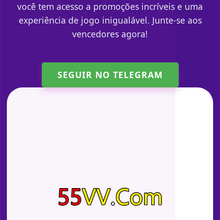
você tem acesso a promoções incríveis e uma
experiência de jogo inigualável. Junte-se aos
vencedores agora!
SEGUIR NO TELEGRAM