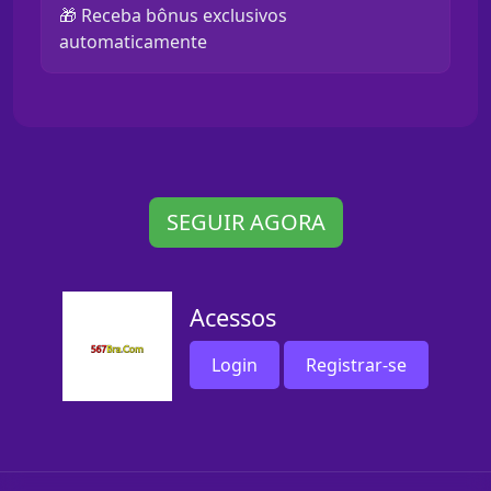
🎁 Receba bônus exclusivos
automaticamente
SEGUIR AGORA
Acessos
Login
Registrar-se