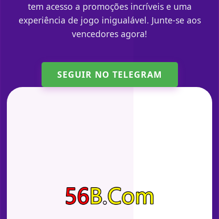
tem acesso a promoções incríveis e uma
experiência de jogo inigualável. Junte-se aos
vencedores agora!
SEGUIR NO TELEGRAM