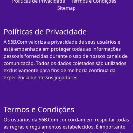
Políticas de Privacidade
Termos e Condições
Sitemap
Políticas de Privacidade
A 56B.Com valoriza a privacidade de seus usuários e
está empenhada em proteger todas as informações
pessoais fornecidas durante o uso de nossos canais de
comunicação. Todos os dados coletados são utilizados
exclusivamente para fins de melhoria contínua da
experiência de nossos jogadores.
Termos e Condições
Os usuários da 56B.Com concordam em respeitar todas
as regras e regulamentos estabelecidos. É importante