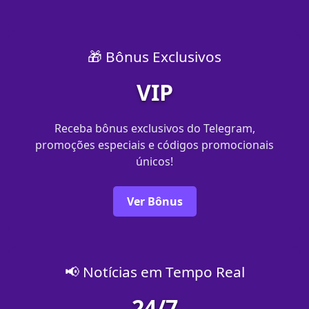
🎁 Bônus Exclusivos
VIP
Receba bônus exclusivos do Telegram,
promoções especiais e códigos promocionais
únicos!
Ver Bônus
📢 Notícias em Tempo Real
24/7