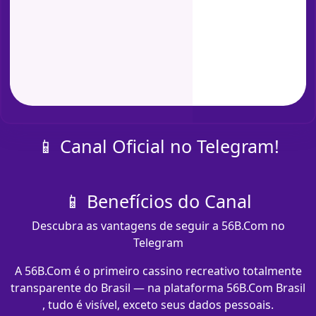
📱 Canal Oficial no Telegram!
📱 Benefícios do Canal
Descubra as vantagens de seguir a 56B.Com no
Telegram
A 56B.Com é o primeiro cassino recreativo totalmente
transparente do Brasil — na plataforma 56B.Com Brasil
, tudo é visível, exceto seus dados pessoais.