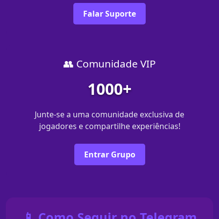
Falar Suporte
👥 Comunidade VIP
1000+
Junte-se a uma comunidade exclusiva de
jogadores e compartilhe experiências!
Entrar Grupo
📱 Como Seguir no Telegram