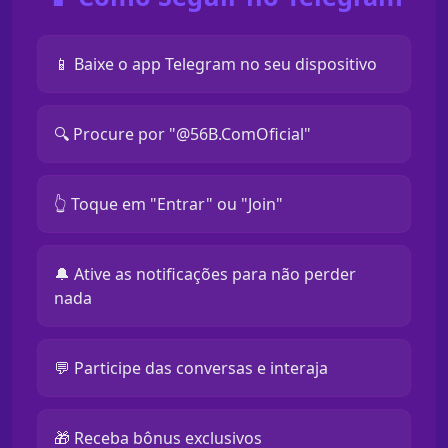
📱 Baixe o app Telegram no seu dispositivo
🔍 Procure por "@56B.ComOficial"
👆 Toque em "Entrar" ou "Join"
🔔 Ative as notificações para não perder
nada
💬 Participe das conversas e interaja
🎁 Receba bônus exclusivos