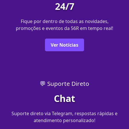
24/7
Fique por dentro de todas as novidades,
promoções e eventos da 56R em tempo real!
Ver Notícias
💬 Suporte Direto
Chat
Suporte direto via Telegram, respostas rápidas e
atendimento personalizado!