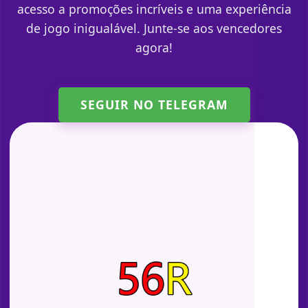
acesso a promoções incríveis e uma experiência
de jogo inigualável. Junte-se aos vencedores
agora!
SEGUIR NO TELEGRAM