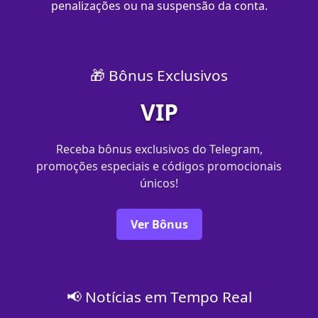
penalizações ou na suspensão da conta.
🎁 Bônus Exclusivos
VIP
Receba bônus exclusivos do Telegram,
promoções especiais e códigos promocionais
únicos!
Ver Bônus
📢 Notícias em Tempo Real