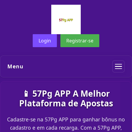
Login
Registrar-se
Menu
📱 57Pg APP A Melhor
Plataforma de Apostas
Cadastre-se na 57Pg APP para ganhar bônus no
cadastro e em cada recarga. Com a 57Pg APP,