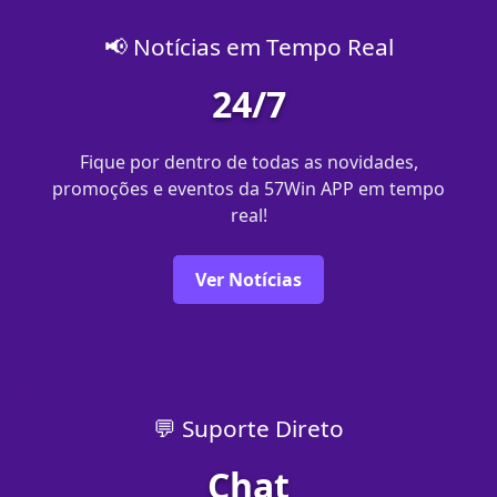
📢 Notícias em Tempo Real
24/7
Fique por dentro de todas as novidades,
promoções e eventos da 57Win APP em tempo
real!
Ver Notícias
💬 Suporte Direto
Chat