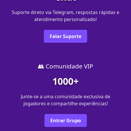
Suporte direto via Telegram, respostas rápidas e
atendimento personalizado!
Falar Suporte
👥 Comunidade VIP
1000+
Junte-se a uma comunidade exclusiva de
jogadores e compartilhe experiências!
Entrar Grupo