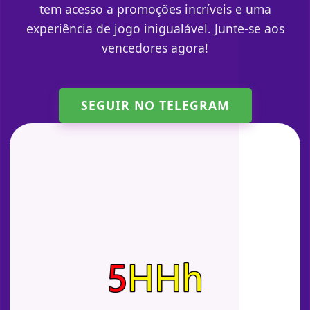
tem acesso a promoções incríveis e uma
experiência de jogo inigualável. Junte-se aos
vencedores agora!
SEGUIR NO TELEGRAM