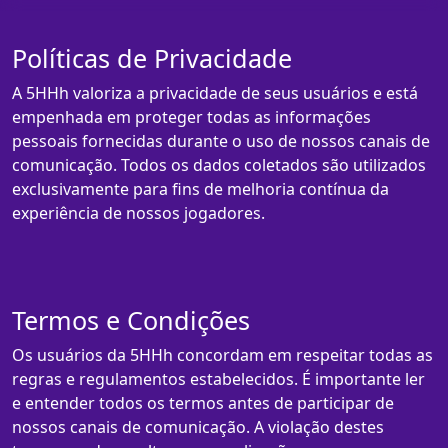
Políticas de Privacidade
A 5HHh valoriza a privacidade de seus usuários e está
empenhada em proteger todas as informações
pessoais fornecidas durante o uso de nossos canais de
comunicação. Todos os dados coletados são utilizados
exclusivamente para fins de melhoria contínua da
experiência de nossos jogadores.
Termos e Condições
Os usuários da 5HHh concordam em respeitar todas as
regras e regulamentos estabelecidos. É importante ler
e entender todos os termos antes de participar de
nossos canais de comunicação. A violação destes