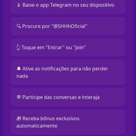
📱 Baixe o app Telegram no seu dispositivo
🔍 Procure por "@5HHhOficial"
👆 Toque em "Entrar" ou "Join"
🔔 Ative as notificações para não perder
nada
💬 Participe das conversas e interaja
🎁 Receba bônus exclusivos
automaticamente