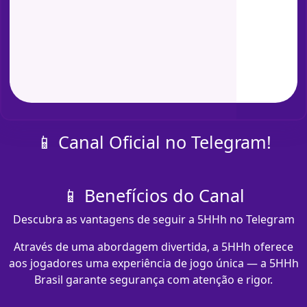
📱 Canal Oficial no Telegram!
📱 Benefícios do Canal
Descubra as vantagens de seguir a 5HHh no Telegram
Através de uma abordagem divertida, a 5HHh oferece
aos jogadores uma experiência de jogo única — a 5HHh
Brasil garante segurança com atenção e rigor.