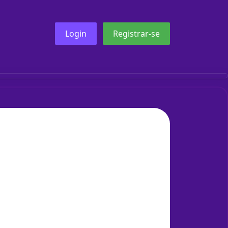
Login
Registrar-se