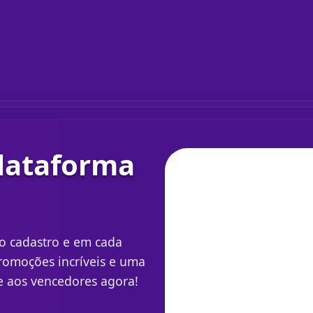
Plataforma
o cadastro e em cada
romoções incríveis e uma
se aos vencedores agora!