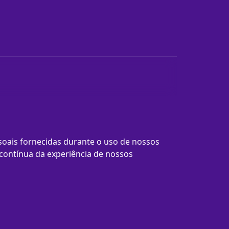
soais fornecidas durante o uso de nossos
 contínua da experiência de nossos