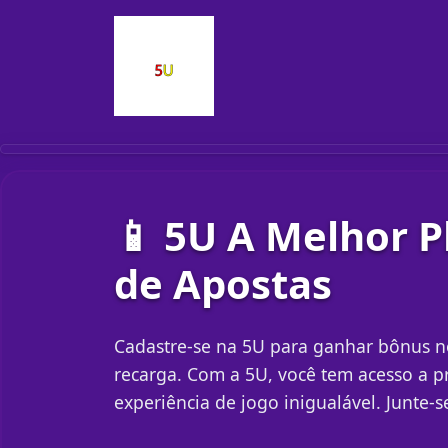
📱 5U A Melhor 
de Apostas
Cadastre-se na 5U para ganhar bônus n
recarga. Com a 5U, você tem acesso a p
experiência de jogo inigualável. Junte-