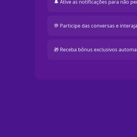
🔔 Ative as notificações para não p
💬 Participe das conversas e interaj
🎁 Receba bônus exclusivos autom