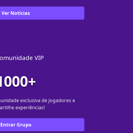
Ver Notícias
Comunidade VIP
1000+
unidade exclusiva de jogadores e
rtilhe experiências!
Entrar Grupo