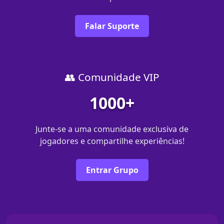
Falar Suporte
👥 Comunidade VIP
1000+
Junte-se a uma comunidade exclusiva de
jogadores e compartilhe experiências!
Entrar Grupo