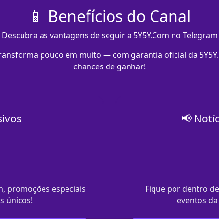
📱 Benefícios do Canal
Descubra as vantagens de seguir a 5Y5Y.Com no Telegram
ansforma pouco em muito — com garantia oficial da 5Y5Y.Co
chances de ganhar!
sivos
📢 Notí
m, promoções especiais
Fique por dentro d
s únicos!
eventos da