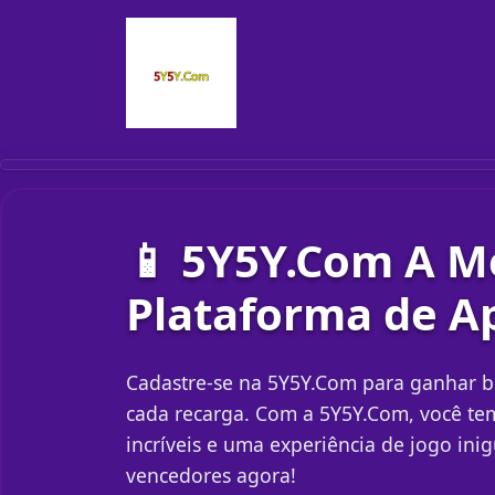
📱 5Y5Y.Com A M
Plataforma de A
Cadastre-se na 5Y5Y.Com para ganhar b
cada recarga. Com a 5Y5Y.Com, você te
incríveis e uma experiência de jogo inig
vencedores agora!