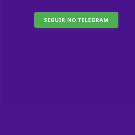
SEGUIR NO TELEGRAM