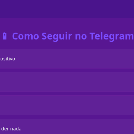
📱 Como Seguir no Telegram
ositivo
erder nada