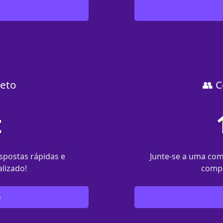
reto
👥 
t
espostas rápidas e
Junte-se a uma com
lizado!
compa
e