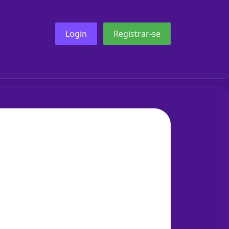
Login
Registrar-se