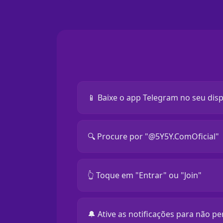
📱 Baixe o app Telegram no seu disp
🔍 Procure por "@5Y5Y.ComOficial"
👆 Toque em "Entrar" ou "Join"
🔔 Ative as notificações para não p