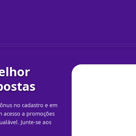
elhor
postas
ônus no cadastro e em
m acesso a promoções
ualável. Junte-se aos