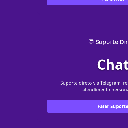
💬 Suporte Di
Cha
Suporte direto via Telegram, r
atendimento persona
Falar Suport