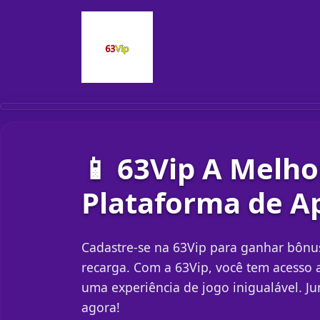
📱 63Vip A Melho
Plataforma de A
Cadastre-se na 63Vip para ganhar bônu
recarga. Com a 63Vip, você tem acesso 
uma experiência de jogo inigualável. J
agora!