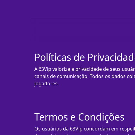
Políticas de Privacida
A 63Vip valoriza a privacidade de seus usu
canais de comunicação. Todos os dados cole
jogadores.
Termos e Condições
Os usuários da 63Vip concordam em respeita