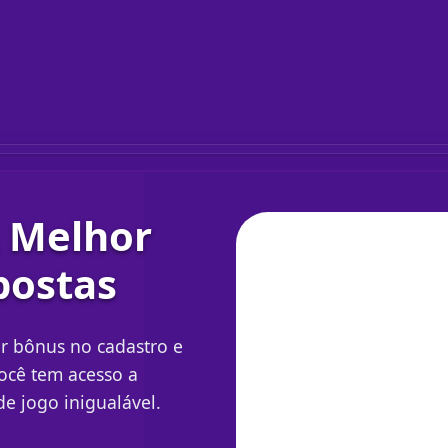
A Melhor
postas
r bônus no cadastro e
ocê tem acesso a
e jogo inigualável.