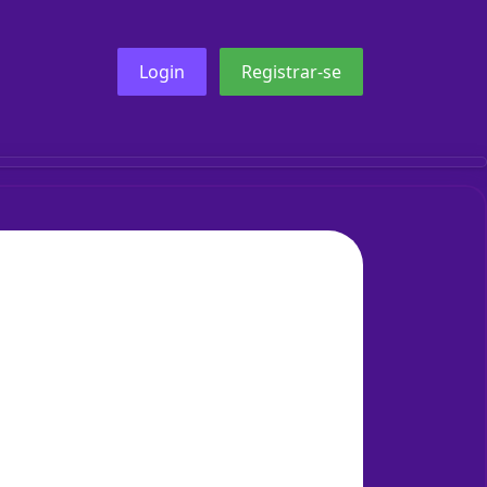
Login
Registrar-se