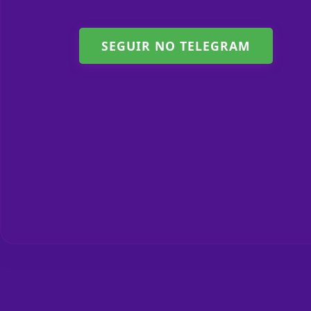
SEGUIR NO TELEGRAM