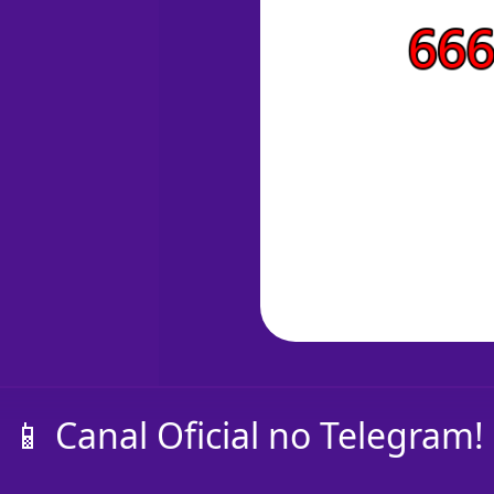
📱 Canal Oficial no Telegram!