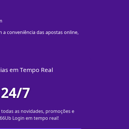
m
 a conveniência das apostas online,
cias em Tempo Real
24/7
e todas as novidades, promoções e
666Ub Login em tempo real!