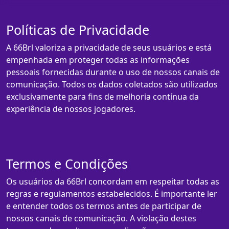
Políticas de Privacidade
A 66Brl valoriza a privacidade de seus usuários e está
empenhada em proteger todas as informações
pessoais fornecidas durante o uso de nossos canais de
comunicação. Todos os dados coletados são utilizados
exclusivamente para fins de melhoria contínua da
experiência de nossos jogadores.
Termos e Condições
Os usuários da 66Brl concordam em respeitar todas as
regras e regulamentos estabelecidos. É importante ler
e entender todos os termos antes de participar de
nossos canais de comunicação. A violação destes