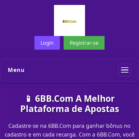
Login
Registrar-se
Menu
📱 6BB.Com A Melhor
Plataforma de Apostas
Cadastre-se na 6BB.Com para ganhar bônus no
cadastro e em cada recarga. Com a 6BB.Com, você