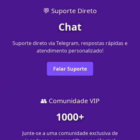
💬 Suporte Direto
Chat
Suporte direto via Telegram, respostas rápidas e
atendimento personalizado!
Falar Suporte
👥 Comunidade VIP
1000+
Junte-se a uma comunidade exclusiva de