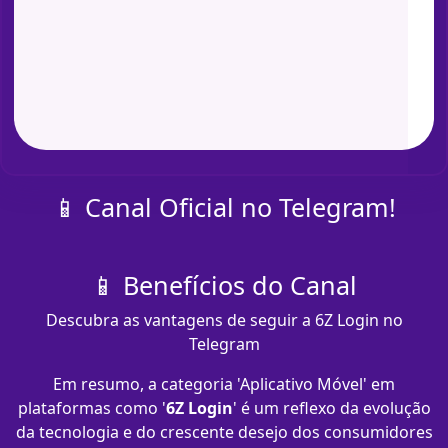
📱 Canal Oficial no Telegram!
📱 Benefícios do Canal
Descubra as vantagens de seguir a 6Z Login no
Telegram
Em resumo, a categoria 'Aplicativo Móvel' em
plataformas como '
6Z Login
' é um reflexo da evolução
da tecnologia e do crescente desejo dos consumidores