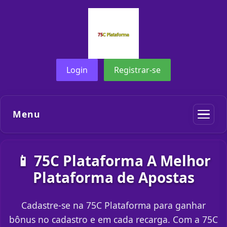
Login
Registrar-se
Menu
📱 75C Plataforma A Melhor
Plataforma de Apostas
Cadastre-se na 75C Plataforma para ganhar
bônus no cadastro e em cada recarga. Com a 75C