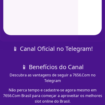
📱 Canal Oficial no Telegram!
📱 Benefícios do Canal
Descubra as vantagens de seguir a 7656.Com no
Telegram
Não perca tempo e cadastre-se agora mesmo em
7656.Com Brasil para começar a aproveitar os melhores
slot online do Brasil.