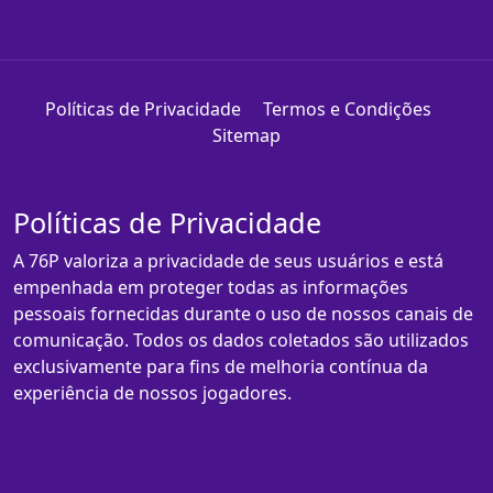
Políticas de Privacidade
Termos e Condições
Sitemap
Políticas de Privacidade
A 76P valoriza a privacidade de seus usuários e está
empenhada em proteger todas as informações
pessoais fornecidas durante o uso de nossos canais de
comunicação. Todos os dados coletados são utilizados
exclusivamente para fins de melhoria contínua da
experiência de nossos jogadores.