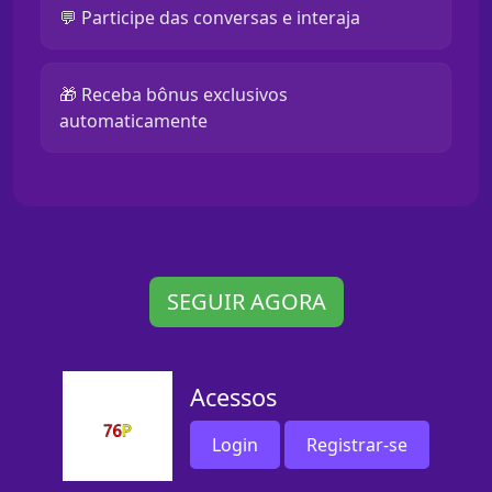
💬 Participe das conversas e interaja
🎁 Receba bônus exclusivos
automaticamente
SEGUIR AGORA
Acessos
Login
Registrar-se