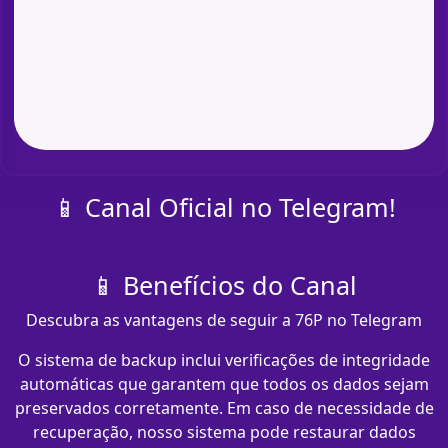
📱 Canal Oficial no Telegram!
📱 Benefícios do Canal
Descubra as vantagens de seguir a 76P no Telegram
O sistema de backup inclui verificações de integridade
automáticas que garantem que todos os dados sejam
preservados corretamente. Em caso de necessidade de
recuperação, nosso sistema pode restaurar dados