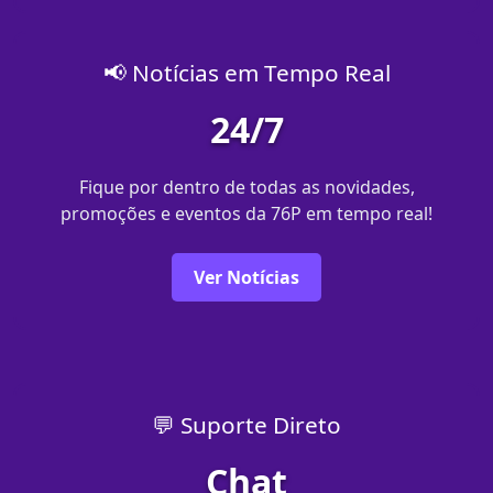
📢 Notícias em Tempo Real
24/7
Fique por dentro de todas as novidades,
promoções e eventos da 76P em tempo real!
Ver Notícias
💬 Suporte Direto
Chat