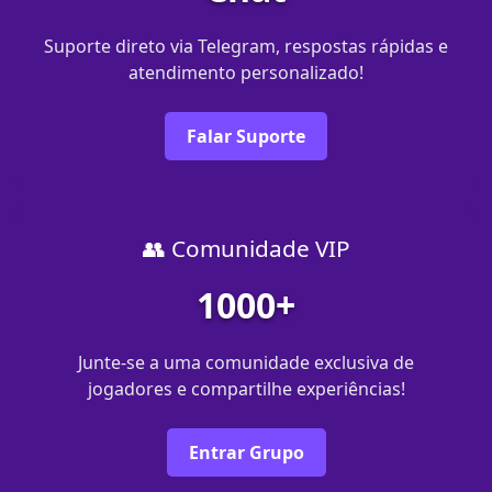
Suporte direto via Telegram, respostas rápidas e
atendimento personalizado!
Falar Suporte
👥 Comunidade VIP
1000+
Junte-se a uma comunidade exclusiva de
jogadores e compartilhe experiências!
Entrar Grupo